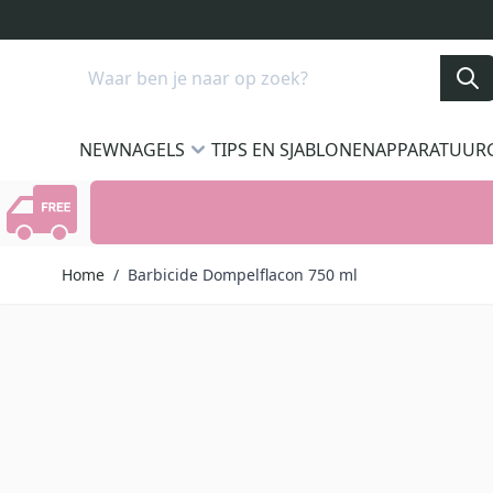
Ga naar de inhoud
Search
NEW
NAGELS
TIPS EN SJABLONEN
APPARATUUR
Home
/
Barbicide Dompelflacon 750 ml