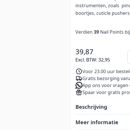
instrumenten, zoals pinc
boortjes, cuticle pusher
Verdien
39
Nail Points bi
39,87
A
Excl. BTW:
32,95
Voor 23.00 uur beste
Gratis bezorging vana
App ons voor vragen 
Spaar voor gratis pr
Beschrijving
Meer informatie