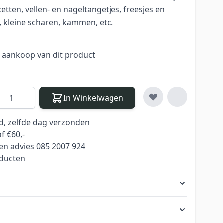
etten, vellen- en nageltangetjes, freesjes en
s, kleine scharen, kammen, etc.
j aankoop van dit product
antal
In Winkelwagen
ld, zelfde dag verzonden
f €60,-
en advies 085 2007 924
oducten