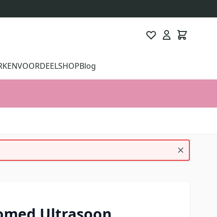
RKEN
VOORDEELSHOP
Blog
omed Ultrasoon