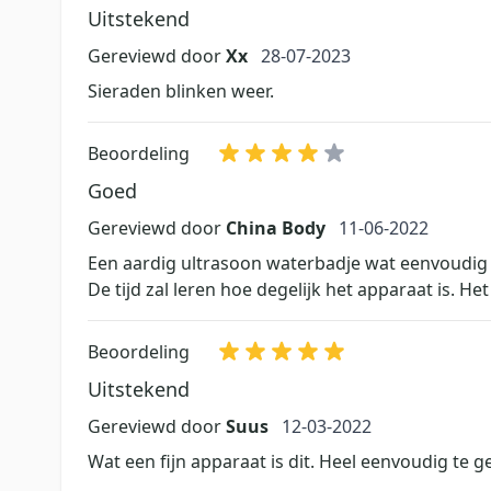
Uitstekend
28 juli 2023
Gereviewd door
Xx
28-07-2023
Sieraden blinken weer.
Beoordeling
Goed
11 juni 2022
Gereviewd door
China Body
11-06-2022
Een aardig ultrasoon waterbadje wat eenvoudig te
De tijd zal leren hoe degelijk het apparaat is. 
Beoordeling
Uitstekend
12 maart 2022
Gereviewd door
Suus
12-03-2022
Wat een fijn apparaat is dit. Heel eenvoudig te 