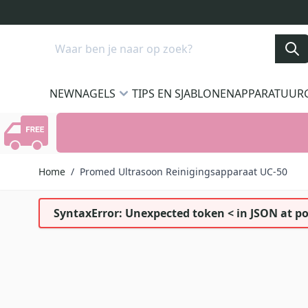
Ga naar de inhoud
Search
NEW
NAGELS
TIPS EN SJABLONEN
APPARATUUR
Home
/
Promed Ultrasoon Reinigingsapparaat UC-50
SyntaxError: Unexpected token < in JSON at po