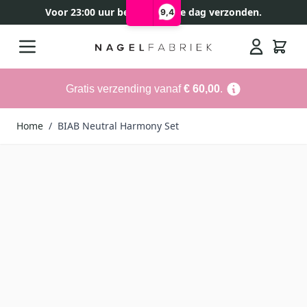
Voor 23:00 uur besteld, zelfde dag verzonden.
9,4
Ga naar de inhoud
Search
Gratis verzending vanaf
€ 60,00
.
Home
/
BIAB Neutral Harmony Set