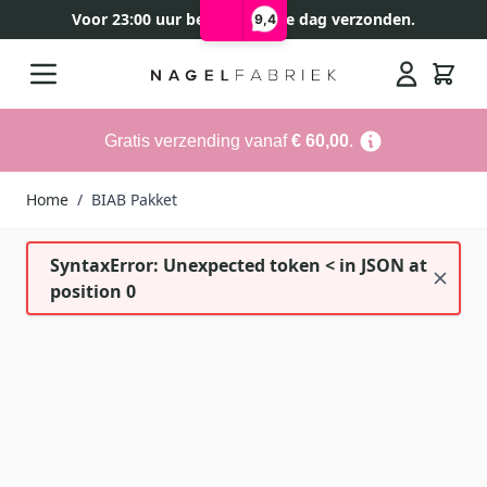
Voor 23:00 uur besteld, zelfde dag verzonden.
9,4
Ga naar de inhoud
Search
Gratis verzending vanaf
€ 60,00
.
Home
/
BIAB Pakket
SyntaxError: Unexpected token < in JSON at
position 0