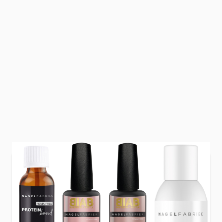
Dit
BIAB pakket
bevat essentiële producten
voor het zetten van BIAB. Het pakket is ideaal
wanneer je al werkt met BIAB of beschikt over je