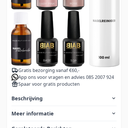
eigen tools en accessoires.
€ 80,93
Excl. BTW:
€ 66,88
59,99
Aantal
Excl. BTW:
49,58
Voor 23.00 uur besteld, zelfde dag verzonden
Gratis bezorging vanaf €60,-
App ons voor vragen en advies 085 2007 924
Spaar voor gratis producten
Beschrijving
Meer informatie