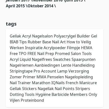
Januari 2017 \
November 2016 \
Juni 2015 \
April 2015 \
Oktober 2014 \
tags
Gellak
Acryl
Nagelsalon
Polyacrylgel
Builder Gel
BIAB
Tips
Rubber Base
Nail Art
How to
Veilig
Werken
Inspiratie
Acrylpoeder
Filmpje
HEMA
Free
TPO FREE
Nail Prep
Promed
Salon Tools
Acryl Liquid
Nagelfrees
Swatches
Spaarpunten
Nagelriemen
Aanbiedingen
Lente
Handleiding
Stripingtape
Pro Account
Lamp
Verzorging
Zomer
Primer
MMA
Penselen
Nagelopleiding
Nail Trainer
Marathon
IQNails
French Manicure
Gellak Stickers
Nagellak
Nail Points
Stripers
Dotting Tools
Hygiëne
Barbicide
Members Only
Vijlen
Proteinbond