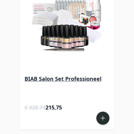
BIAB Salon Set Professioneel
BIA
Special Price
€ 328.74
215,75
€ 8