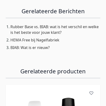
Gerelateerde Berichten
Rubber Base vs. BIAB: wat is het verschil en welke
is het beste voor jouw klant?
HEMA Free bij Nagelfabriek
BIAB: Wat is er nieuw?
Gerelateerde producten
Navigeren door de elementen van de carrousel is mogelij
Druk om carrousel over te slaan
Druk op om naar carrouselnavigatie te gaan