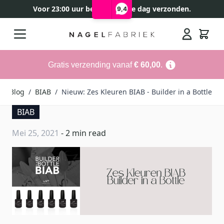
Voor 23:00 uur besteld, zelfde dag verzonden.
9,4
Ga naar de inhoud
Search
Gratis verzending vanaf
€ 60,00
.
/
Blog
/
BIAB
/
Nieuw: Zes Kleuren BIAB - Builder in a Bottle
BIAB
Mei 25, 2021
- 2 min read