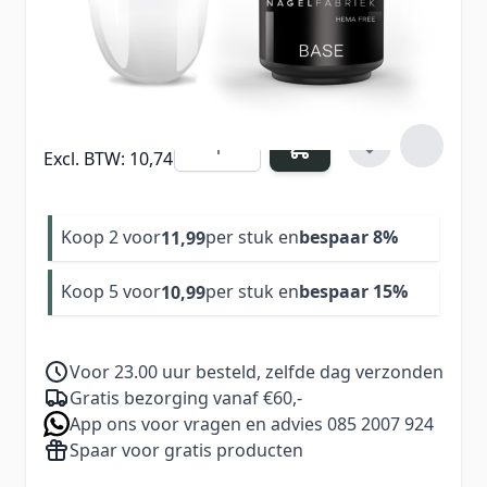
Verdien
12
Nail Points bij aankoop van dit
product
12,99
Aantal
Excl. BTW:
10,74
Koop 2 voor
per stuk en
bespaar
8
%
11,99
Koop 5 voor
per stuk en
bespaar
15
%
10,99
Voor 23.00 uur besteld, zelfde dag verzonden
Gratis bezorging vanaf €60,-
App ons voor vragen en advies 085 2007 924
Spaar voor gratis producten