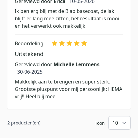
10 mei 2026
Gereviewd door
Erica
10-05-2026
Ik ben erg blij met de Biab basecoat, de lak
blijft er lang mee zitten, het resultaat is mooi
en het verwerkt ook makkelijk.
Beoordeling
Uitstekend
Gereviewd door
Michelle Lemmens
30 juni 2025
30-06-2025
Makkelijk aan te brengen en super sterk.
Grootste pluspunt voor mij persoonlijk: HEMA
vrij!! Heel blij mee
2 producten(en)
Toon