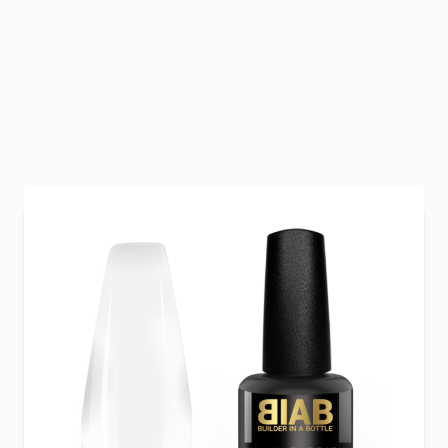
Deze BIAB Basecoat zorgt voor extra hechting
en stevigheid onder je BIAB. Makkelijk aan te
brengen, goed te verdelen en perfect als eerste
stap in je behandeling.
HEMA Free & TPO Free