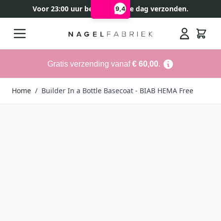
Voor 23:00 uur besteld, zelfde dag verzonden.
9,4
Ga naar de inhoud
Search
Gratis verzending vanaf
€ 60,00
.
Home
/
Builder In a Bottle Basecoat - BIAB HEMA Free