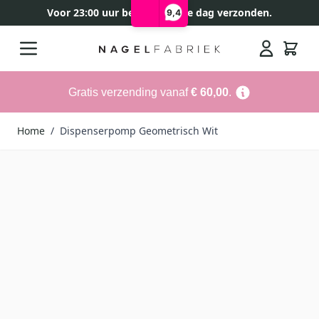
Voor 23:00 uur besteld, zelfde dag verzonden.
9,4
Ga naar de inhoud
Search
Gratis verzending vanaf
€ 60,00
.
Home
/
Dispenserpomp Geometrisch Wit