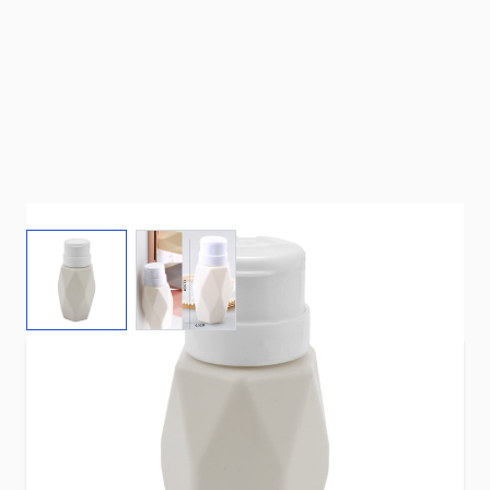
View larger image
View larger image
Deze geometrische dispenserpomp is super
handig en ziet er ook nog eens leuk uit!