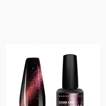
Cat Eye gellak is een speciale gellak met kleine,
magnetische glitters.
Met een magneet (
cat eye tool
) kun je deze
glitters verplaatsen, zodat er een mooie,
glanzende streep verschijnt die lijkt te bewegen
als je je nagel beweegt.
Met
Cat Eye Red
krijg je een intense rode kleur