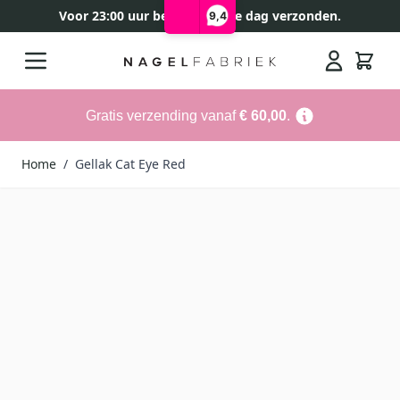
Voor 23:00 uur besteld, zelfde dag verzonden.
9,4
Ga naar de inhoud
Search
Gratis verzending vanaf
€ 60,00
.
Home
/
Gellak Cat Eye Red