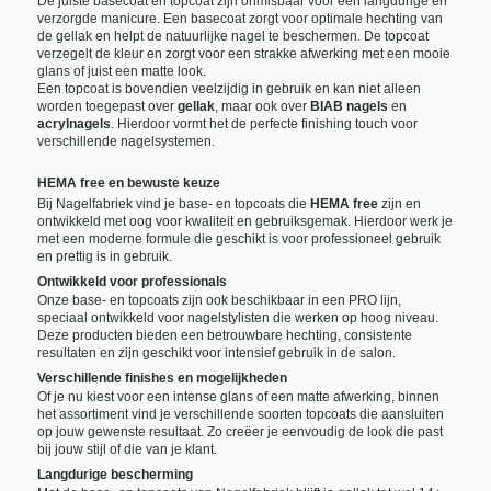
De juiste basecoat en topcoat zijn onmisbaar voor een langdurige en
verzorgde manicure. Een basecoat zorgt voor optimale hechting van
de gellak en helpt de natuurlijke nagel te beschermen. De topcoat
verzegelt de kleur en zorgt voor een strakke afwerking met een mooie
glans of juist een matte look.
Een topcoat is bovendien veelzijdig in gebruik en kan niet alleen
worden toegepast over
gellak
, maar ook over
BIAB nagels
en
acrylnagels
. Hierdoor vormt het de perfecte finishing touch voor
verschillende nagelsystemen.
HEMA free en bewuste keuze
Bij Nagelfabriek vind je base- en topcoats die
HEMA free
zijn en
ontwikkeld met oog voor kwaliteit en gebruiksgemak. Hierdoor werk je
met een moderne formule die geschikt is voor professioneel gebruik
en prettig is in gebruik.
Ontwikkeld voor professionals
Onze base- en topcoats zijn ook beschikbaar in een PRO lijn,
speciaal ontwikkeld voor nagelstylisten die werken op hoog niveau.
Deze producten bieden een betrouwbare hechting, consistente
resultaten en zijn geschikt voor intensief gebruik in de salon.
Verschillende finishes en mogelijkheden
Of je nu kiest voor een intense glans of een matte afwerking, binnen
het assortiment vind je verschillende soorten topcoats die aansluiten
op jouw gewenste resultaat. Zo creëer je eenvoudig de look die past
bij jouw stijl of die van je klant.
Langdurige bescherming