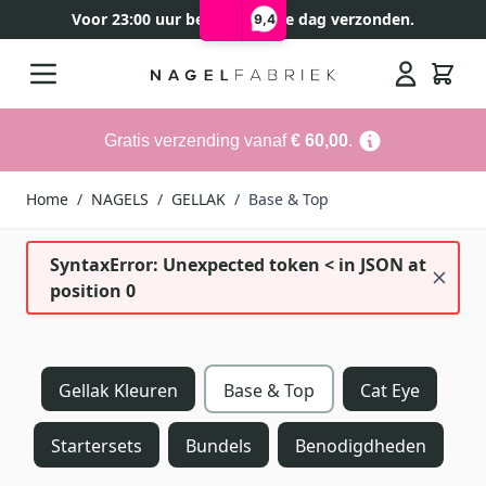
Voor 23:00 uur besteld, zelfde dag verzonden.
9,4
Ga naar de inhoud
Search
Gratis verzending vanaf
€ 60,00
.
Home
/
NAGELS
/
GELLAK
/
Base & Top
SyntaxError: Unexpected token < in JSON at
position 0
Gellak Kleuren
Base & Top
Cat Eye
Startersets
Bundels
Benodigdheden