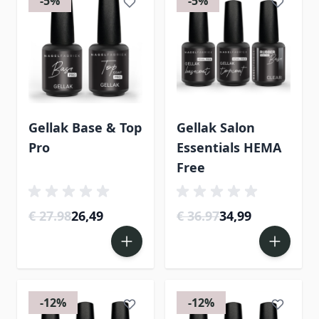
-5%
-5%
Gellak Base & Top
Gellak Salon
Pro
Essentials HEMA
Free
€ 27.98
26,49
€ 36.97
34,99
-12%
-12%