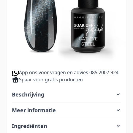
subtiele diepte en past bij elke look—van
dagelijks tot avond
13,99
Aantal
Excl. BTW:
11,56
Voor 23.00 uur besteld, zelfde dag verzonden
Gratis bezorging vanaf €60,-
App ons voor vragen en advies 085 2007 924
Spaar voor gratis producten
Beschrijving
Meer informatie
Ingrediënten