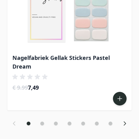
Nagelfabriek Gellak Stickers Pastel
Dream
Special Price
€ 9.99
7,49