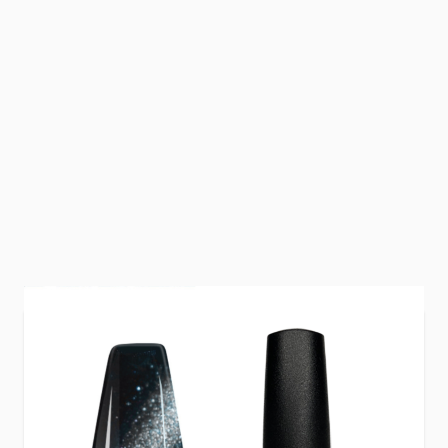
Koele zilvertint met een strakke, metallic glans
en fijne shimmer.
Cat Eye Steel
oogt clean en modern, geeft