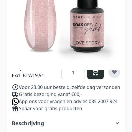
Gellak Love Story
is een romantische
glitterroze kleur.
De rozetint is heel zacht, waardoor het een lieve
en subtiele uitsraling heeft en de glitter geeft
net dat beetje extra.
11,99
Aantal
Excl. BTW:
9,91
Voor 23.00 uur besteld, zelfde dag verzonden
Gratis bezorging vanaf €60,-
App ons voor vragen en advies 085 2007 924
Spaar voor gratis producten
Beschrijving