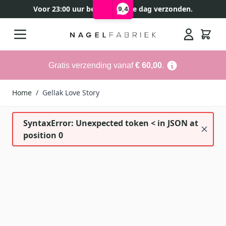
Voor 23:00 uur besteld, zelfde dag verzonden.
9,4
Ga naar de inhoud
Search
Gratis verzending vanaf
€ 60,00
.
Home
/
Gellak Love Story
SyntaxError: Unexpected token < in JSON at
position 0