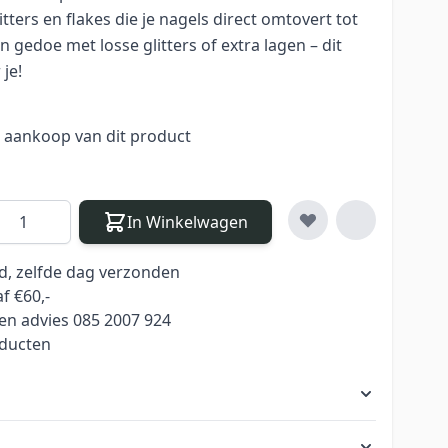
itters en flakes die je nagels direct omtovert tot
 gedoe met losse glitters of extra lagen – dit
 je!
j aankoop van dit product
antal
In Winkelwagen
ld, zelfde dag verzonden
f €60,-
en advies 085 2007 924
oducten