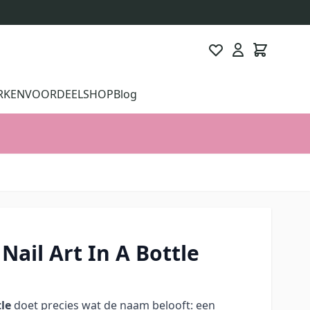
RKEN
VOORDEELSHOP
Blog
 Nail Art In A Bottle
tle
doet precies wat de naam belooft: een