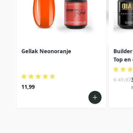
De prijs
et
Gellak Neonoranje
Builder
Top en
€ 41.97
11,99