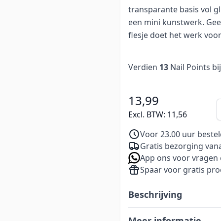
transparante basis vol gl
een mini kunstwerk. Geen
flesje doet het werk voor
Verdien
13
Nail Points bi
13,99
A
Excl. BTW:
11,56
Voor 23.00 uur beste
Gratis bezorging vana
App ons voor vragen 
Spaar voor gratis pr
Beschrijving
Meer informatie