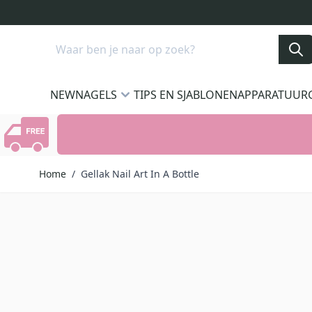
Ga naar de inhoud
Search
NEW
NAGELS
TIPS EN SJABLONEN
APPARATUUR
Home
/
Gellak Nail Art In A Bottle