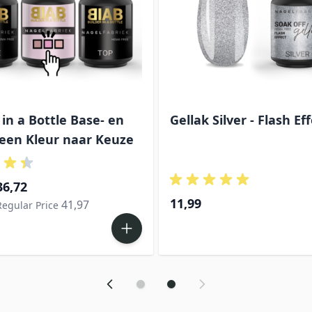
 is afhankelijk van de gekozen opties op de productpagina
 in a Bottle Base- en
Gellak Silver - Flash Ef
 een Kleur naar Keuze
36,72
11,99
41,97
Regular Price