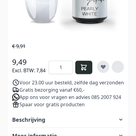
verfijnde uitstraling. Perfect voor een
minimalistische look met een elegante twist.
€ 11,99
Excl. BTW:
€ 9,91
9,49
Aantal
Excl. BTW:
7,84
Voor 23.00 uur besteld, zelfde dag verzonden
Gratis bezorging vanaf €60,-
App ons voor vragen en advies 085 2007 924
Spaar voor gratis producten
Beschrijving
Meer informatie