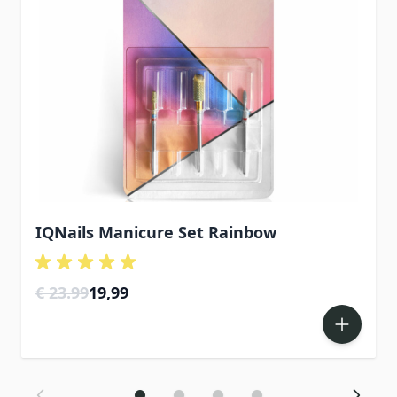
IQNails Manicure Set Rainbow
Special Price
€ 23.99
19,99