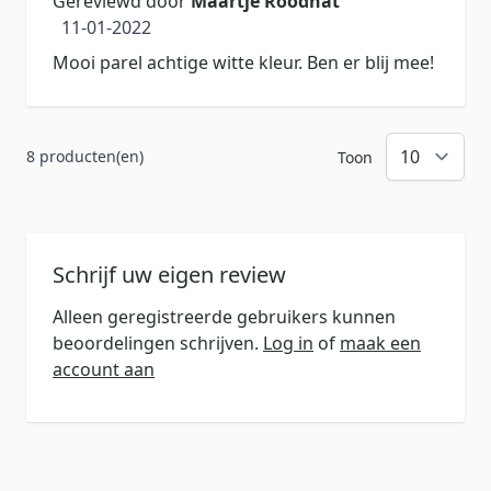
Gereviewd door
Maartje Roodnat
11 januari 2022
11-01-2022
Mooi parel achtige witte kleur. Ben er blij mee!
8 producten(en)
Toon
Schrijf uw eigen review
Alleen geregistreerde gebruikers kunnen
beoordelingen schrijven.
Log in
of
maak een
account aan