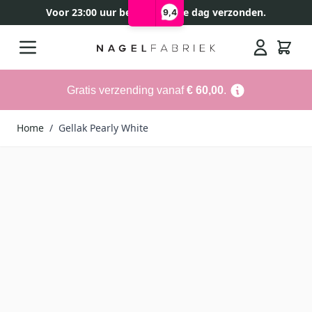
Voor 23:00 uur besteld, zelfde dag verzonden.
9,4
Ga naar de inhoud
Search
Gratis verzending vanaf
€ 60,00
.
Home
/
Gellak Pearly White