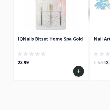
IQNails Bitset Home Spa Gold
Nail Ar
Sp
23,99
€ 6.99
2