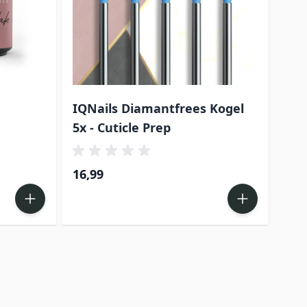
IQNails Diamantfrees Kogel
Pro
5x - Cuticle Prep
16,99
7,9