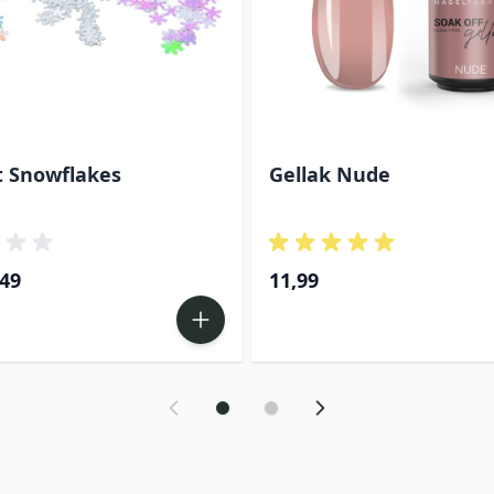
t Snowflakes
Gellak Nude
ecial Price
,49
11,99