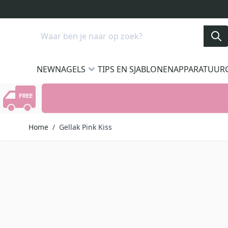
Ga naar de inhoud
Search
NEW
NAGELS
TIPS EN SJABLONEN
APPARATUUR
Home
/
Gellak Pink Kiss