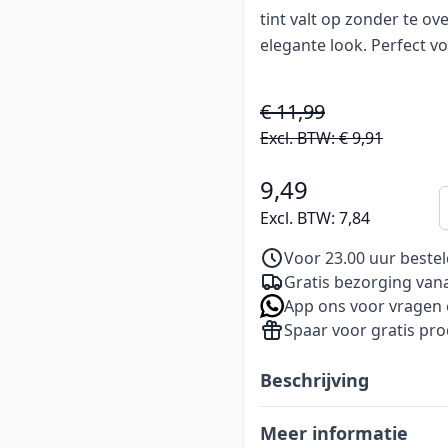
tint valt op zonder te o
elegante look. Perfect v
€ 11,99
Excl. BTW:
€ 9,91
9,49
A
Excl. BTW:
7,84
Voor 23.00 uur beste
Gratis bezorging vana
App ons voor vragen 
Spaar voor gratis pr
Beschrijving
Meer informatie