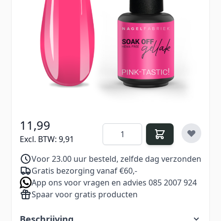
Gellak Pink-Tastic!
is een krachtige neonroze
tint vol energie en vrolijkheid.
Een echte eyecatcher die je nagels laat stralen –
perfect voor een uitgesproken look met een
speelse twist.
11,99
Aantal
Excl. BTW:
9,91
Voor 23.00 uur besteld, zelfde dag verzonden
Gratis bezorging vanaf €60,-
App ons voor vragen en advies 085 2007 924
Spaar voor gratis producten
Beschrijving