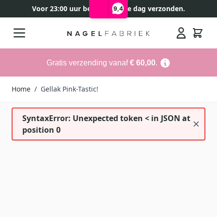
Voor 23:00 uur besteld, zelfde dag verzonden.
9,4
Ga naar de inhoud
Search
Gratis verzending vanaf
€ 60,00
.
Home
/
Gellak Pink-Tastic!
SyntaxError: Unexpected token < in JSON at
position 0