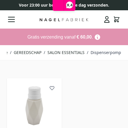
Voor 23:00 uur besteld, zelfde dag verzonden.
9,4
Ga naar de inhoud
Search
Gratis verzending vanaf
€ 60,00
.
ome
/
GEREEDSCHAP
/
SALON ESSENTIALS
/
Dispenserpomp