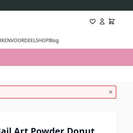
RKEN
VOORDEELSHOP
Blog
ail Art Powder Donut