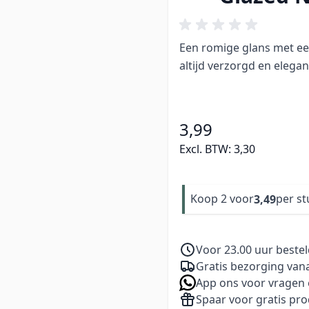
Een romige glans met een
altijd verzorgd en elegant
3,99
Excl. BTW:
3,30
Koop 2 voor
per st
3,49
Voor 23.00 uur beste
Gratis bezorging vana
App ons voor vragen 
Spaar voor gratis pr