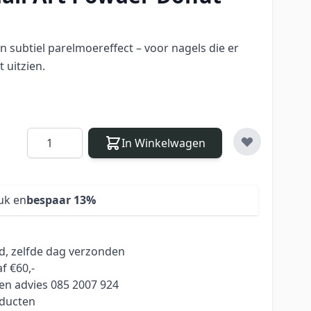
 subtiel parelmoereffect – voor nagels die er
 uitzien.
Aantal
In Winkelwagen
uk en
bespaar
13
%
ld, zelfde dag verzonden
f €60,-
en advies 085 2007 924
oducten