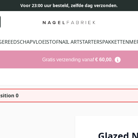
Voor 23:00 uur besteld, zelfde dag verzonden.
GEREEDSCHAP
VLOEISTOF
NAIL ART
STARTERSPAKKETTEN
ME
Gratis verzending vanaf
€ 60,00
.
sition 0
Glazed N