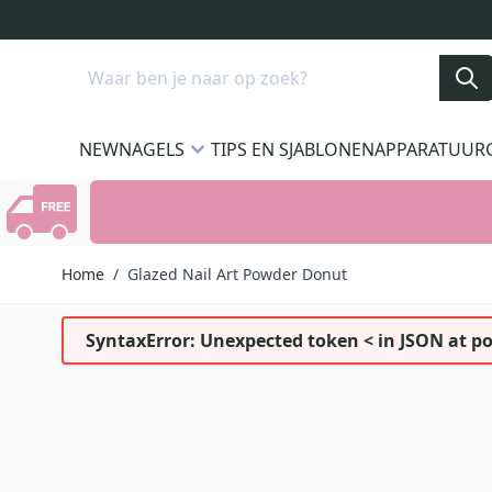
Ga naar de inhoud
Search
NEW
NAGELS
TIPS EN SJABLONEN
APPARATUUR
Home
/
Glazed Nail Art Powder Donut
SyntaxError: Unexpected token < in JSON at po