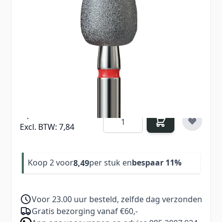
Diamant bufferfrees met fijne gradatie (rode
ring) voor zacht en gecontroleerd polijsten van
nagels en huid. Ideaal voor manicure en
pedicure, inclusief het verwijderen van eelt en
het gladmaken van cuticles.
9,49
Aantal
Excl. BTW:
7,84
Koop 2 voor
per stuk en
bespaar
11
%
8,49
Voor 23.00 uur besteld, zelfde dag verzonden
Gratis bezorging vanaf €60,-