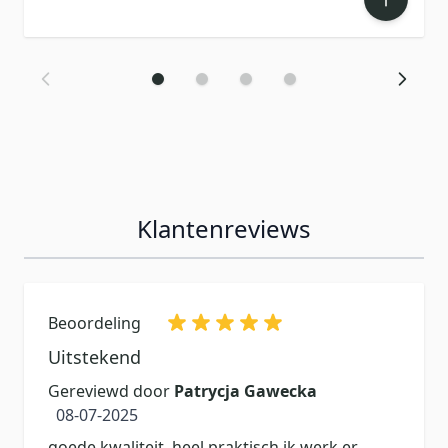
Klantenreviews
Beoordeling
Uitstekend
Gereviewd door
Patrycja Gawecka
8 juli 2025
08-07-2025
goede kwaliteit, heel praktisch ik werk er