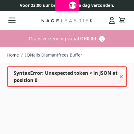
Voor 23:00 uur besteld, zelfde dag verzonden.
9,4
Ga naar de inhoud
Search
Gratis verzending vanaf
€ 60,00
.
Home
/
IQNails Diamantfrees Buffer
SyntaxError: Unexpected token < in JSON at
position 0