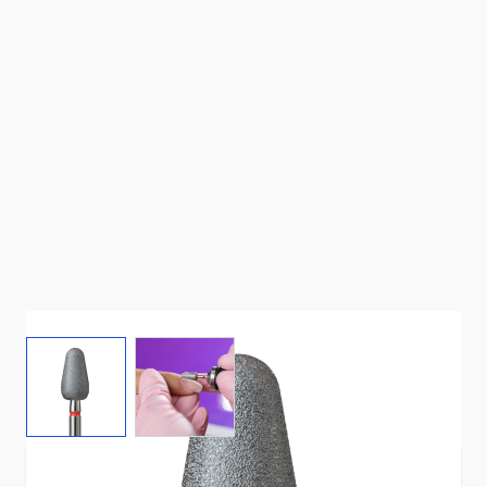
View larger image
View larger image