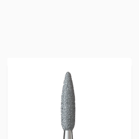
De IQNails Diamantfrees Flam Medium is ideaal
voor het nauwkeurig voorbereiden van
nagelriemen. De medium grit en vlamvorm
zorgen voor effectief liften, reinigen en verfijnen
van de cuticle area en nagelwallen. Geschikt
voor zowel droog werken als waterkoeling en
volledig autoclaaf‑bestendig.