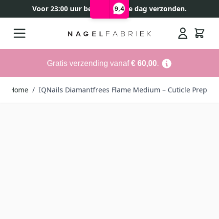
Voor 23:00 uur besteld, zelfde dag verzonden.
9,4
Ga naar de inhoud
Search
Gratis verzending vanaf
€ 60,00
.
Home
/
IQNails Diamantfrees Flame Medium – Cuticle Prep