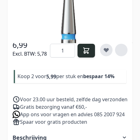
Verdien
6
Nail Points bij aankoop van dit
product
6,99
Aantal
Excl. BTW:
5,78
Koop 2 voor
per stuk en
bespaar
14
%
5,99
Voor 23.00 uur besteld, zelfde dag verzonden
Gratis bezorging vanaf €60,-
App ons voor vragen en advies 085 2007 924
Spaar voor gratis producten
Beschrijving