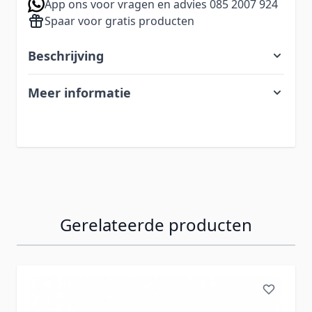
App ons voor vragen en advies 085 2007 924
Spaar voor gratis producten
Beschrijving
Meer informatie
Gerelateerde producten
Navigeren door de elementen van de carrousel is mogelij
Druk om carrousel over te slaan
Druk op om naar carrouselnavigatie te gaan