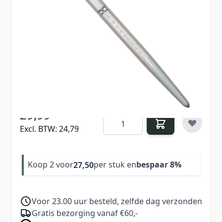
penseel ultieme precisie en controle. Of je nu de
perfecte smile lines wilt of een egale laag acryl
wilt aanbrengen, dit penseel brengt de nagels
naar een professioneel niveau. Het penseel is
ontworpen voor alle type acryl en is voorzien
van kolinsky haren.
29,99
Aantal
Excl. BTW:
24,79
Koop 2 voor
per stuk en
bespaar
8
%
27,50
Voor 23.00 uur besteld, zelfde dag verzonden
Gratis bezorging vanaf €60,-