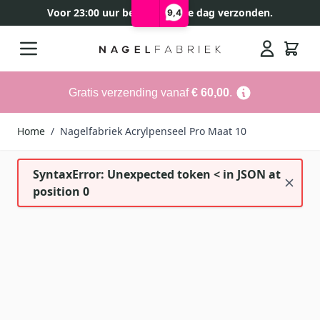
Voor 23:00 uur besteld, zelfde dag verzonden.
9,4
Ga naar de inhoud
Search
Gratis verzending vanaf
€ 60,00
.
Home
/
Nagelfabriek Acrylpenseel Pro Maat 10
SyntaxError: Unexpected token < in JSON at
position 0