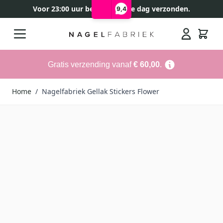
Voor 23:00 uur besteld, zelfde dag verzonden.
9,4
Ga naar de inhoud
Search
Gratis verzending vanaf
€ 60,00
.
Home
/
Nagelfabriek Gellak Stickers Flower