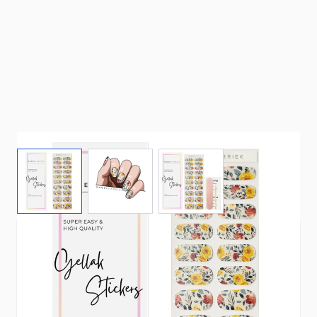
View larger image
View larger image
View larger image
Eenvoudig en snel mooie nagels met gellak
stickers flower. Draagtijd 1-2 weken. Breng een
laagje uv-topcoat aan voor een langere