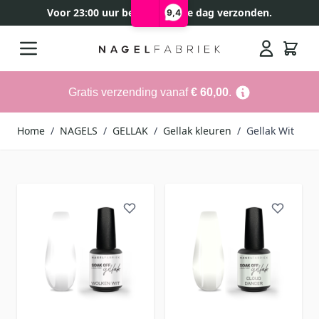
Voor 23:00 uur besteld, zelfde dag verzonden.
9,4
Ga naar de inhoud
Search
Gratis verzending vanaf
€ 60,00
.
Home
/
NAGELS
/
GELLAK
/
Gellak kleuren
/
Gellak Wit