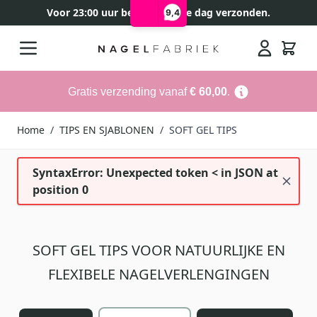
Voor 23:00 uur besteld, zelfde dag verzonden.
9,4
Ga naar de inhoud
Search
Gratis verzending vanaf
€ 60,00
.
Home
/
TIPS EN SJABLONEN
/
SOFT GEL TIPS
SyntaxError: Unexpected token < in JSON at
position 0
SOFT GEL TIPS VOOR NATUURLIJKE EN
FLEXIBELE NAGELVERLENGINGEN