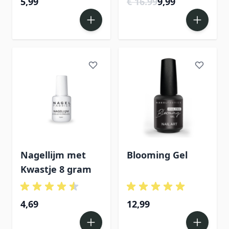
5,99
€ 16.99
9,99
Nagellijm met
Blooming Gel
Kwastje 8 gram
4,69
12,99