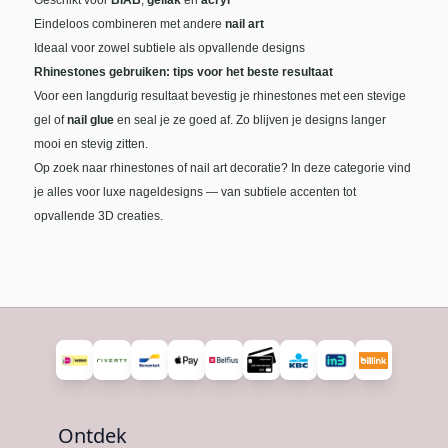
Geschikt voor
BIAB
,
gellak
en
acryl
Eindeloos combineren met andere
nail art
Ideaal voor zowel subtiele als opvallende designs
Rhinestones gebruiken: tips voor het beste resultaat
Voor een langdurig resultaat bevestig je rhinestones met een stevige
gel of
nail glue
en seal je ze goed af. Zo blijven je designs langer
mooi en stevig zitten.
Op zoek naar rhinestones of nail art decoratie? In deze categorie vind
je alles voor luxe nageldesigns — van subtiele accenten tot
opvallende 3D creaties.
Ontdek