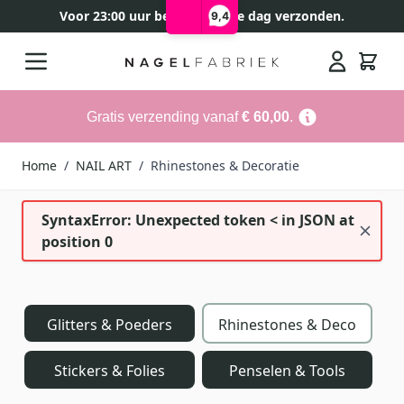
Voor 23:00 uur besteld, zelfde dag verzonden.
9,4
Ga naar de inhoud
Search
Gratis verzending vanaf
€ 60,00
.
Home
/
NAIL ART
/
Rhinestones & Decoratie
SyntaxError: Unexpected token < in JSON at
position 0
Glitters & Poeders
Rhinestones & Deco
Stickers & Folies
Penselen & Tools