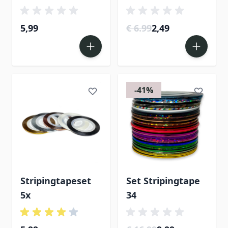
5,99
€ 6.99
2,49
-41%
Stripingtapeset
Set Stripingtape
5x
34