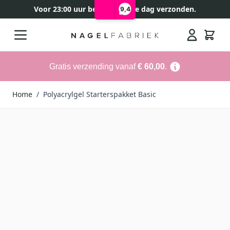
Voor 23:00 uur besteld, zelfde dag verzonden.
9,4
Ga naar de inhoud
Search
Gratis verzending vanaf
€ 60,00
.
Home
/
Polyacrylgel Starterspakket Basic