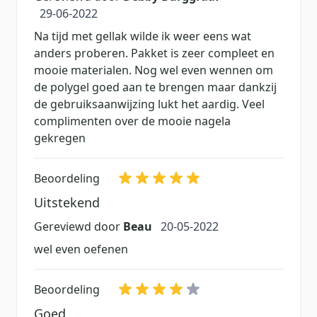
29 juni 2022
29-06-2022
Na tijd met gellak wilde ik weer eens wat
anders proberen. Pakket is zeer compleet en
mooie materialen. Nog wel even wennen om
de polygel goed aan te brengen maar dankzij
de gebruiksaanwijzing lukt het aardig. Veel
complimenten over de mooie nagela
gekregen
Beoordeling
Uitstekend
20 mei 2022
Gereviewd door
Beau
20-05-2022
wel even oefenen
Beoordeling
Goed