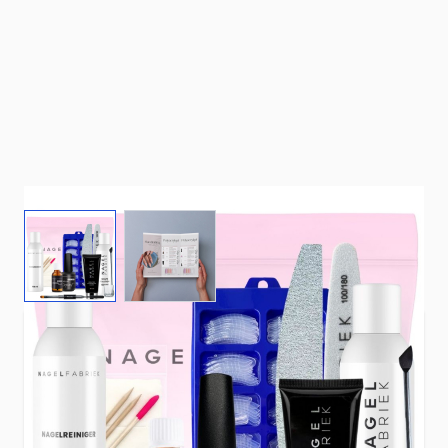
View larger image
View larger image
Wil jij prachtige, sterke en professionele nagels
creëren vanuit het comfort van je eigen huis?
Met ons Polyacrylgel Starterspakket heb je alles