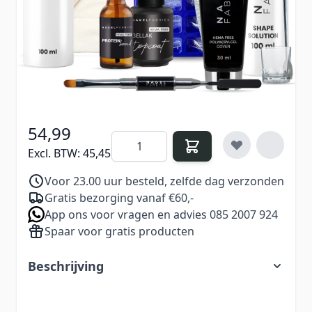
in handen om moeiteloos salonwaardige nagels
te maken.
Verdien
54
Nail Points bij aankoop van dit
product
54,99
Aantal
Excl. BTW:
45,45
Voor 23.00 uur besteld, zelfde dag verzonden
Gratis bezorging vanaf €60,-
App ons voor vragen en advies 085 2007 924
Spaar voor gratis producten
Beschrijving