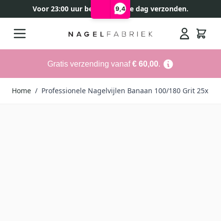
Voor 23:00 uur besteld, zelfde dag verzonden.
9,4
Ga naar de inhoud
Search
Gratis verzending vanaf
€ 60,00
.
Home
/
Professionele Nagelvijlen Banaan 100/180 Grit 25x