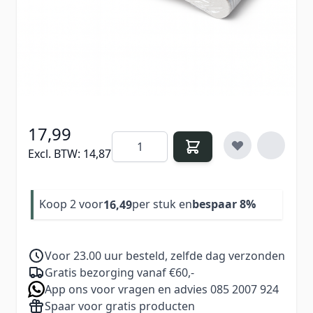
Deze
25-delige set banaanvijlen (100/180 grit)
is een must-have voor iedere nagelstylist.
Verdien
17
Nail Points bij aankoop van dit
product
17,99
Aantal
Excl. BTW:
14,87
Koop 2 voor
per stuk en
bespaar
8
%
16,49
Voor 23.00 uur besteld, zelfde dag verzonden
Gratis bezorging vanaf €60,-
App ons voor vragen en advies 085 2007 924
Spaar voor gratis producten