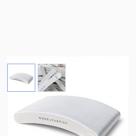
View larger image
View larger image
Op zoek naar professionele nagelvijlen die
comfortabel werken én perfecte resultaten
geven?