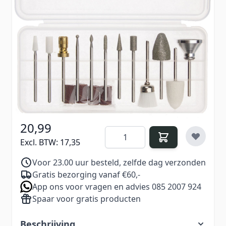
De Promed comfort bitset is de perfecte
aanvulling op uw nagelfrees. Gemakkelijk
bewerken van de brandhaarden in de huid, eelt
en nagelgebied.
€ 22,99
Excl. BTW:
€ 19,00
20,99
Aantal
Excl. BTW:
17,35
Voor 23.00 uur besteld, zelfde dag verzonden
Gratis bezorging vanaf €60,-
App ons voor vragen en advies 085 2007 924
Spaar voor gratis producten
Beschrijving