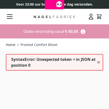
Voor 23:00 uur besteld, zelfde dag verzonden.
9,4
Ga naar de inhoud
Search
Gratis verzending vanaf
€ 60,00
.
Home
/
Promed Comfort Bitset
SyntaxError: Unexpected token < in JSON at
position 0