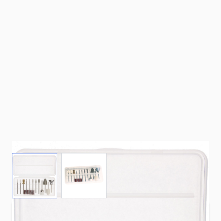
View larger image
View larger image