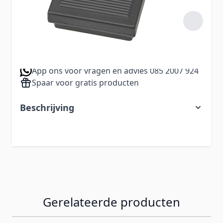
27,49
Aantal
Excl. BTW:
22,72
Voor 23.00 uur besteld, zelfde dag verzonden
Gratis bezorging vanaf €60,-
App ons voor vragen en advies 085 2007 924
Spaar voor gratis producten
Beschrijving
Gerelateerde producten