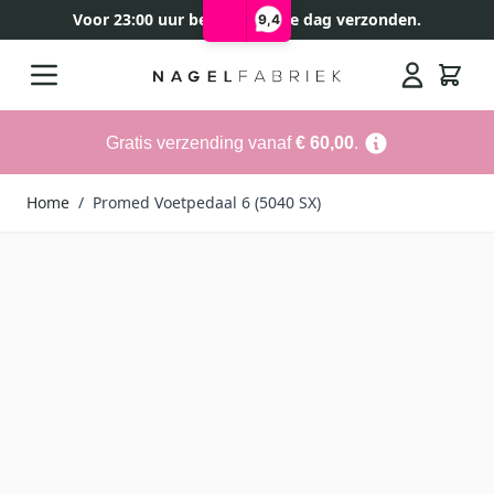
Voor 23:00 uur besteld, zelfde dag verzonden.
9,4
Ga naar de inhoud
Search
Gratis verzending vanaf
€ 60,00
.
Home
/
Promed Voetpedaal 6 (5040 SX)