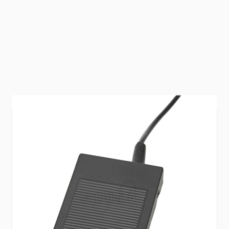
Promed voetpedaal 6 is te gebruiken voor de
Promed 5040 SX.
€ 29,99
Excl. BTW:
€ 24,79