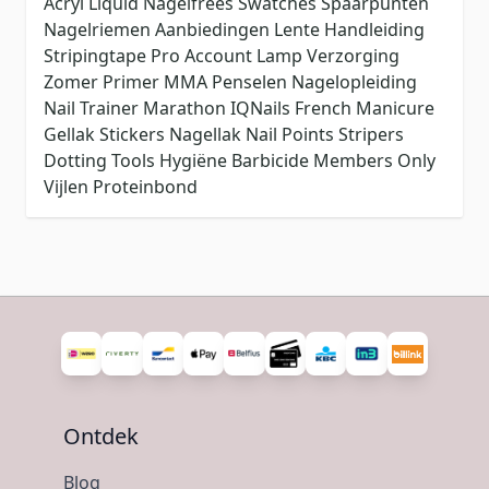
Acryl Liquid
Nagelfrees
Swatches
Spaarpunten
Nagelriemen
Aanbiedingen
Lente
Handleiding
Stripingtape
Pro Account
Lamp
Verzorging
Zomer
Primer
MMA
Penselen
Nagelopleiding
Nail Trainer
Marathon
IQNails
French Manicure
Gellak Stickers
Nagellak
Nail Points
Stripers
Dotting Tools
Hygiëne
Barbicide
Members Only
Vijlen
Proteinbond
Ontdek
Blog