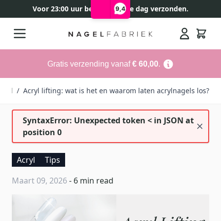
Voor 23:00 uur besteld, zelfde dag verzonden.
9,4
Ga naar de inhoud
Search
Gratis verzending vanaf
€ 60,00
.
cryl
/
Acryl lifting: wat is het en waarom laten acrylnagels los?
SyntaxError: Unexpected token < in JSON at
position 0
Acryl
Tips
Maart 09, 2026
- 6 min read