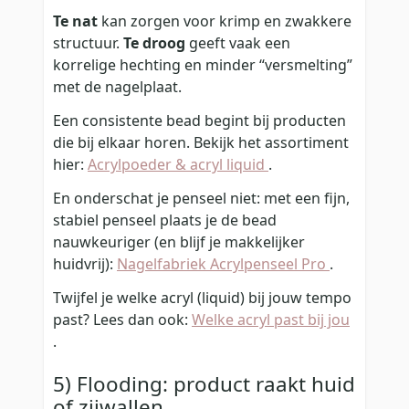
Te nat
kan zorgen voor krimp en zwakkere
structuur.
Te droog
geeft vaak een
korrelige hechting en minder “versmelting”
met de nagelplaat.
Een consistente bead begint bij producten
die bij elkaar horen. Bekijk het assortiment
hier:
Acrylpoeder & acryl liquid
.
En onderschat je penseel niet: met een fijn,
stabiel penseel plaats je de bead
nauwkeuriger (en blijf je makkelijker
huidvrij):
Nagelfabriek Acrylpenseel Pro
.
Twijfel je welke acryl (liquid) bij jouw tempo
past? Lees dan ook:
Welke acryl past bij jou
.
5) Flooding: product raakt huid
of zijwallen