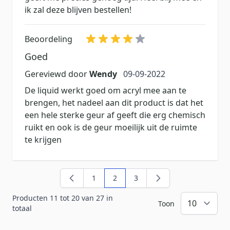
ik zal deze blijven bestellen!
Beoordeling
Goed
9 september 2022
Gereviewd door
Wendy
09-09-2022
De liquid werkt goed om acryl mee aan te
brengen, het nadeel aan dit product is dat het
een hele sterke geur af geeft die erg chemisch
ruikt en ook is de geur moeilijk uit de ruimte
te krijgen
1
2
3
Pagina
U lees momenteel pagina
Pagina
Producten 11 tot 20 van 27 in
Toon
totaal