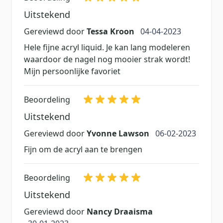
Uitstekend
4 april 2023
Gereviewd door
Tessa Kroon
04-04-2023
Hele fijne acryl liquid. Je kan lang modeleren
waardoor de nagel nog mooier strak wordt!
Mijn persoonlijke favoriet
Beoordeling
Uitstekend
6 februari 2023
Gereviewd door
Yvonne Lawson
06-02-2023
Fijn om de acryl aan te brengen
Beoordeling
Uitstekend
Gereviewd door
Nancy Draaisma
30 januari 2023