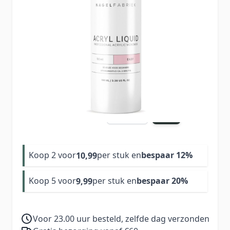
Langzaam drogende acryl liquid (3–4 minuten)
voor gecontroleerde applicatie. Geschikt voor
alle niveaus. Hecht perfect met goede
voorbereiding.
12,49
Aantal
Excl. BTW:
10,32
Koop 2 voor
per stuk en
bespaar
12
%
10,99
Koop 5 voor
per stuk en
bespaar
20
%
9,99
Voor 23.00 uur besteld, zelfde dag verzonden