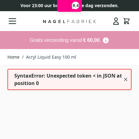
Voor 23:00 uur besteld, zelfde dag verzonden.
9,4
Ga naar de inhoud
Search
Gratis verzending vanaf
€ 60,00
.
Home
/
Acryl Liquid Easy 100 ml
SyntaxError: Unexpected token < in JSON at
position 0