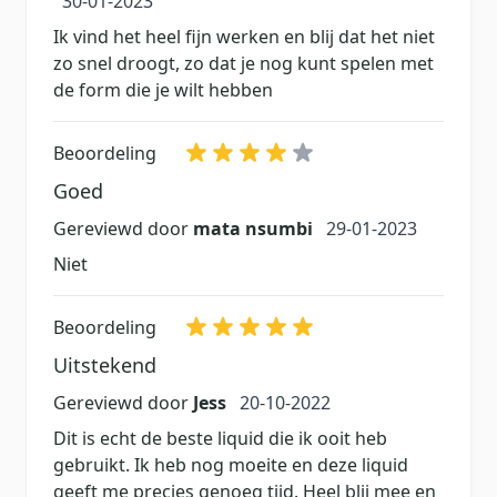
30-01-2023
Ik vind het heel fijn werken en blij dat het niet
zo snel droogt, zo dat je nog kunt spelen met
de form die je wilt hebben
Beoordeling
Goed
29 januari 2023
Gereviewd door
mata nsumbi
29-01-2023
Niet
Beoordeling
Uitstekend
20 oktober 2022
Gereviewd door
Jess
20-10-2022
Dit is echt de beste liquid die ik ooit heb
gebruikt. Ik heb nog moeite en deze liquid
geeft me precies genoeg tijd. Heel blij mee en