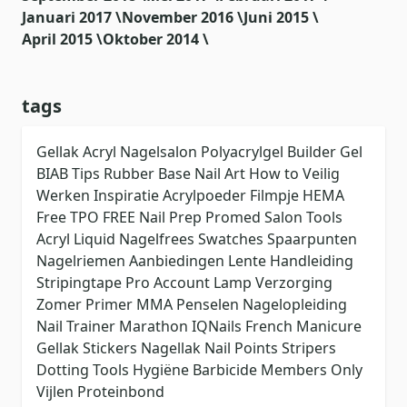
Januari 2017 \
November 2016 \
Juni 2015 \
April 2015 \
Oktober 2014 \
tags
Gellak
Acryl
Nagelsalon
Polyacrylgel
Builder Gel
BIAB
Tips
Rubber Base
Nail Art
How to
Veilig
Werken
Inspiratie
Acrylpoeder
Filmpje
HEMA
Free
TPO FREE
Nail Prep
Promed
Salon Tools
Acryl Liquid
Nagelfrees
Swatches
Spaarpunten
Nagelriemen
Aanbiedingen
Lente
Handleiding
Stripingtape
Pro Account
Lamp
Verzorging
Zomer
Primer
MMA
Penselen
Nagelopleiding
Nail Trainer
Marathon
IQNails
French Manicure
Gellak Stickers
Nagellak
Nail Points
Stripers
Dotting Tools
Hygiëne
Barbicide
Members Only
Vijlen
Proteinbond