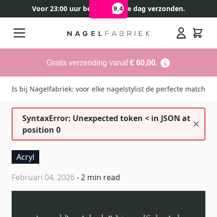
Voor 23:00 uur besteld, zelfde dag verzonden.
9,4
Ga naar de inhoud
Search
Gratis verzending vanaf
€ 60,00
.
iquids bij Nagelfabriek: voor elke nagelstylist de perfecte match
SyntaxError: Unexpected token < in JSON at
position 0
Acryl
Februari 04, 2026
- 2 min read