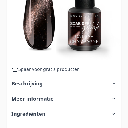
elegante touch zonder te overheersen.
13,99
Aantal
Excl. BTW:
11,56
Voor 23.00 uur besteld, zelfde dag verzonden
Gratis bezorging vanaf €60,-
App ons voor vragen en advies 085 2007 924
Spaar voor gratis producten
Beschrijving
Meer informatie
Ingrediënten