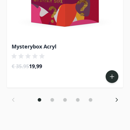
Mysterybox Acryl
Special Price
€ 35.95
19,99