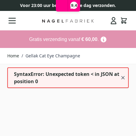
Voor 23:00 uur besteld, zelfde dag verzonden.
9,4
Ga naar de inhoud
Search
Gratis verzending vanaf
€ 60,00
.
Home
/
Gellak Cat Eye Champagne
SyntaxError: Unexpected token < in JSON at
position 0