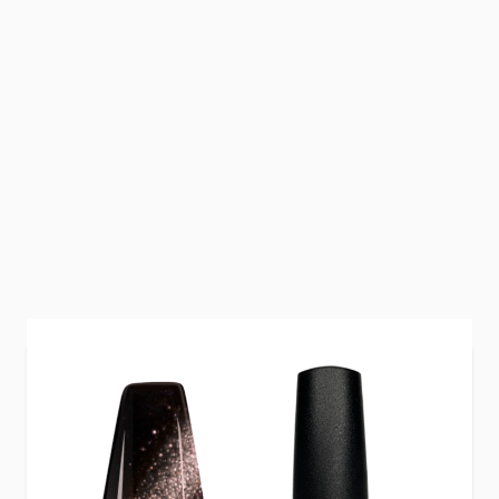
Zacht champagne met een fijne, sprankelende
cat eye glow—licht, fris en meteen feestelijk.
Cat Eye Champagne
geeft elke manicure een