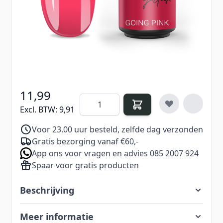
kleur die toch een subtiele zachtheid behoudt.
Verdien
11
Nail Points bij aankoop van dit
product
11,99
Aantal
Excl. BTW:
9,91
Voor 23.00 uur besteld, zelfde dag verzonden
Gratis bezorging vanaf €60,-
App ons voor vragen en advies 085 2007 924
Spaar voor gratis producten
Beschrijving
Meer informatie