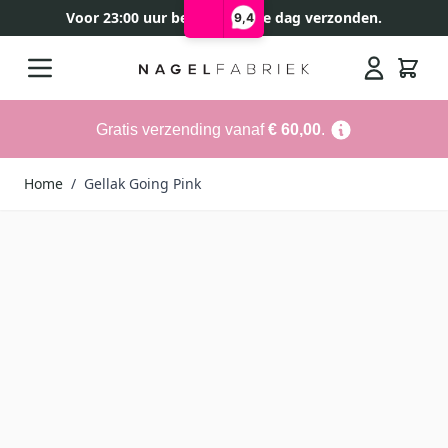
Voor 23:00 uur besteld, zelfde dag verzonden.
9,4
Ga naar de inhoud
Search
Gratis verzending vanaf
€ 60,00
.
Home
/
Gellak Going Pink