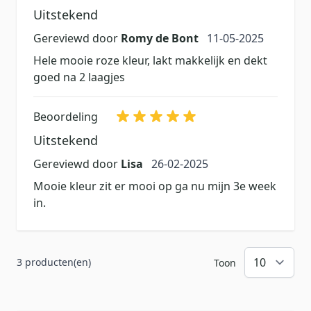
Uitstekend
11 mei 2025
Gereviewd door
Romy de Bont
11-05-2025
Hele mooie roze kleur, lakt makkelijk en dekt
goed na 2 laagjes
Beoordeling
Uitstekend
26 februari 2025
Gereviewd door
Lisa
26-02-2025
Mooie kleur zit er mooi op ga nu mijn 3e week
in.
3 producten(en)
Toon