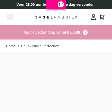
Voor 23:00 uur besteld, zelfde dag verzonden.
9,4
Ga naar de inhoud
Search
Gratis verzending vanaf
€ 60,00
.
Home
/
Gellak Nude Perfection