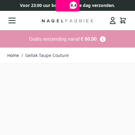
Voor 23:00 uur besteld, zelfde dag verzonden.
9,4
Ga naar de inhoud
Search
Gratis verzending vanaf
€ 60,00
.
Home
/
Gellak Taupe Couture