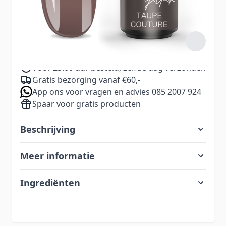
11,99
Aantal
Excl. BTW:
9,91
Voor 23.00 uur besteld, zelfde dag verzonden
Gratis bezorging vanaf €60,-
App ons voor vragen en advies 085 2007 924
Spaar voor gratis producten
Beschrijving
Meer informatie
Ingrediënten