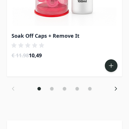
Soak Off Caps + Remove It
Special Price
€ 11.98
10,49