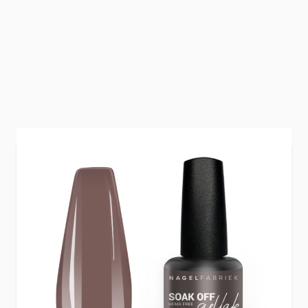
Taupe Couture
is een chique, koele taupe met
een vleugje mauve. Deze kleur geeft elke set een
tijdloze, verfijnde look.
Verdien
11
Nail Points bij aankoop van dit
product