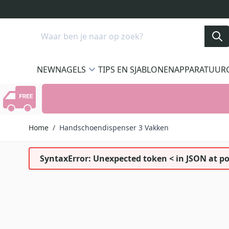
Ga naar de inhoud
Search
NEW
NAGELS
TIPS EN SJABLONEN
APPARATUUR
Home
/
Handschoendispenser 3 Vakken
SyntaxError: Unexpected token < in JSON at po