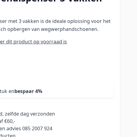
r met 3 vakken is de ideale oplossing voor het
ënisch opbergen van wegwerphandschoenen.
r dit product op voorraad is
stuk en
bespaar
4
%
ld, zelfde dag verzonden
f €60,-
en advies 085 2007 924
oducten