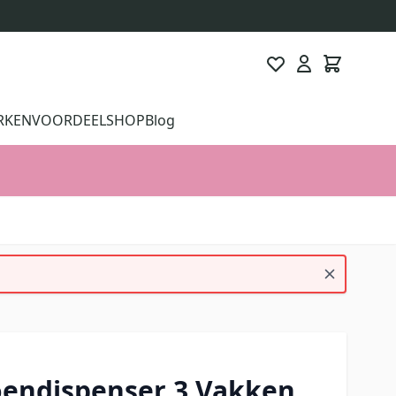
RKEN
VOORDEELSHOP
Blog
endispenser 3 Vakken