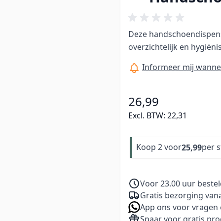
Deze handschoendispense
overzichtelijk en hygi
Informeer mij wannee
26,99
Excl. BTW:
22,31
Koop 2 voor
per 
25,99
Voor 23.00 uur beste
Gratis bezorging vana
App ons voor vragen 
Spaar voor gratis pr