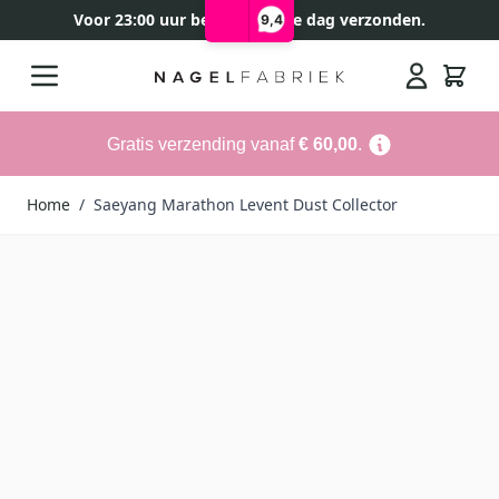
Voor 23:00 uur besteld, zelfde dag verzonden.
9,4
Ga naar de inhoud
Search
Gratis verzending vanaf
€ 60,00
.
Home
/
Saeyang Marathon Levent Dust Collector