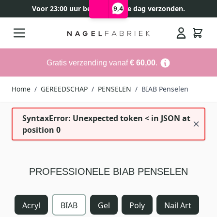
Voor 23:00 uur besteld, zelfde dag verzonden.
9,4
Ga naar de inhoud
Search
Gratis verzending vanaf
€ 60,00
.
Home
/
GEREEDSCHAP
/
PENSELEN
/
BIAB Penselen
SyntaxError: Unexpected token < in JSON at
position 0
PROFESSIONELE BIAB PENSELEN
Acryl
BIAB
Gel
Poly
Nail Art