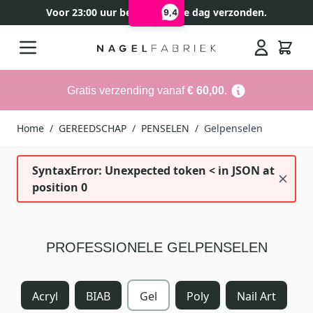
Voor 23:00 uur besteld, zelfde dag verzonden.
9,4
Ga naar de inhoud
Search
Gratis verzending vanaf
€ 60,00
.
Home
/
GEREEDSCHAP
/
PENSELEN
/
Gelpenselen
SyntaxError: Unexpected token < in JSON at
position 0
PROFESSIONELE GELPENSELEN
Acryl
BIAB
Gel
Poly
Nail Art