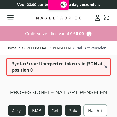
Voor 23:00 uur besteld, zelfde dag verzonden.
9,4
Ga naar de inhoud
Search
Gratis verzending vanaf
€ 60,00
.
Home
/
GEREEDSCHAP
/
PENSELEN
/
Nail Art Penselen
SyntaxError: Unexpected token < in JSON at
position 0
PROFESSIONELE NAIL ART PENSELEN
Acryl
BIAB
Gel
Poly
Nail Art