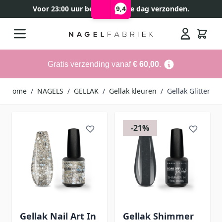
Voor 23:00 uur besteld, zelfde dag verzonden.
9,4
Ga naar de inhoud
Search
Gratis verzending vanaf
€ 60,00
.
Home
/
NAGELS
/
GELLAK
/
Gellak kleuren
/
Gellak Glitter
-21%
Gellak Nail Art In
Gellak Shimmer