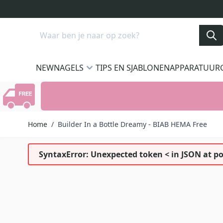
Ga naar de inhoud
Search
NEW
NAGELS
TIPS EN SJABLONEN
APPARATUUR
Home
/
Builder In a Bottle Dreamy - BIAB HEMA Free
SyntaxError: Unexpected token < in JSON at po