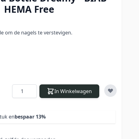
HEMA Free
le om de nagels te verstevigen.
Aantal
In Winkelwagen
stuk en
bespaar
13
%