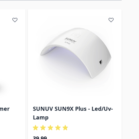
rect naar de carrouselnavigatie gaan met de overslaan link
imer
SUNUV SUN9X Plus - Led/Uv-
Lamp
39,99