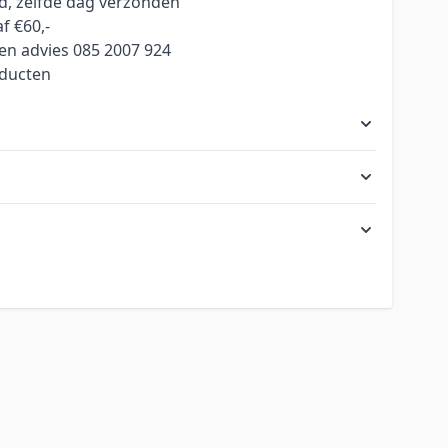
ld, zelfde dag verzonden
f €60,-
en advies 085 2007 924
oducten