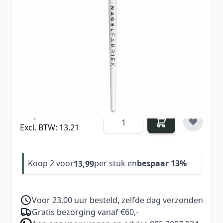
Acrylpenseel maat 8 met Kolinex haren: een
vegan alternatief voor marterhaar. Ideaal voor
wie nauwkeurig wil werken zonder natuurlijke
haren te gebruiken, met goede controle en een
gelijkmatige acrylapplicatie.
15,99
Aantal
Excl. BTW:
13,21
Koop 2 voor
per stuk en
bespaar
13
%
13,99
Voor 23.00 uur besteld, zelfde dag verzonden
Gratis bezorging vanaf €60,-