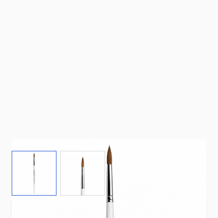
View larger image
View larger image