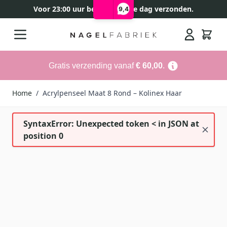
Voor 23:00 uur besteld, zelfde dag verzonden.
9,4
Ga naar de inhoud
Search
Gratis verzending vanaf
€ 60,00
.
Home
/
Acrylpenseel Maat 8 Rond – Kolinex Haar
SyntaxError: Unexpected token < in JSON at
position 0