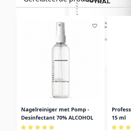
Navigeren door de elementen van de carrousel is mog
Druk om carrousel over te slaan
Nagelreiniger met Pomp -
Profess
Desinfectant 70% ALCOHOL
15 ml