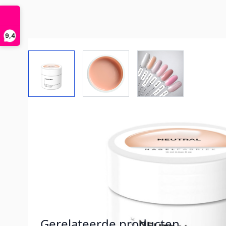
9,4
View larger image
View larger image
View larger imag
Gerelateerde producten