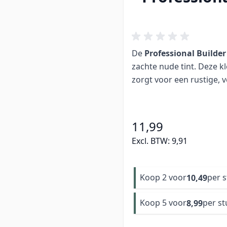
De
Professional Builder
zachte nude tint. Deze kl
zorgt voor een rustige, v
11,99
Excl. BTW:
9,91
Koop 2 voor
per 
10,49
Koop 5 voor
per st
8,99