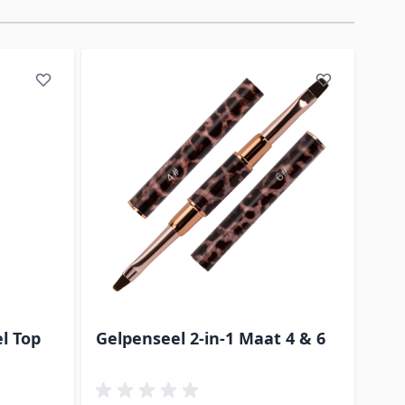
rect naar de carrouselnavigatie gaan met de overslaan link
el Top
Gelpenseel 2-in-1 Maat 4 & 6