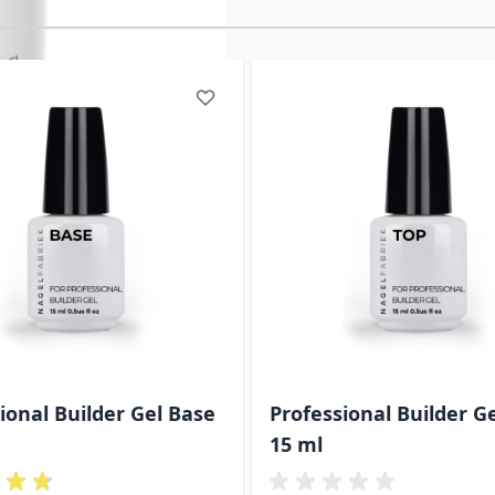
elijk met de tabtoets. U kunt de carrousel overslaan of di
ional Builder Gel Base
Professional Builder G
15 ml