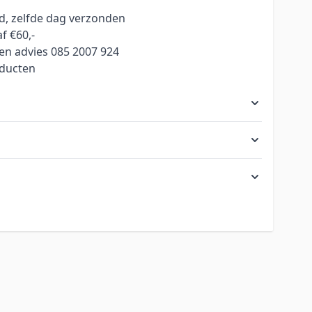
ld, zelfde dag verzonden
f €60,-
en advies 085 2007 924
oducten