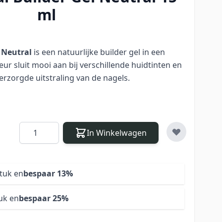
ml
 Neutral
is een natuurlijke builder gel in een
eur sluit mooi aan bij verschillende huidtinten en
erzorgde uitstraling van de nagels.
Aantal
In Winkelwagen
stuk en
bespaar
13
%
uk en
bespaar
25
%