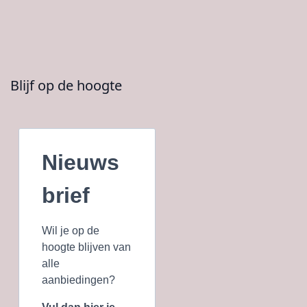
Blijf op de hoogte
Nieuws
brief
Wil je op de
hoogte blijven van
alle
aanbiedingen?