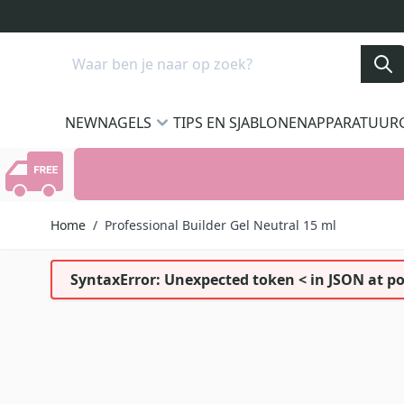
Ga naar de inhoud
Search
NEW
NAGELS
TIPS EN SJABLONEN
APPARATUUR
Home
/
Professional Builder Gel Neutral 15 ml
SyntaxError: Unexpected token < in JSON at po