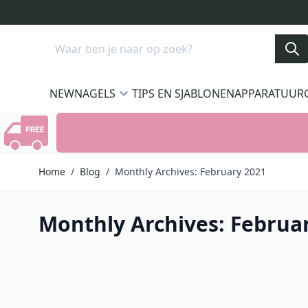
Ga naar de inhoud
Search
NEW
NAGELS
TIPS EN SJABLONEN
APPARATUUR
Home
/
Blog
/
Monthly Archives: February 2021
Monthly Archives: Februa