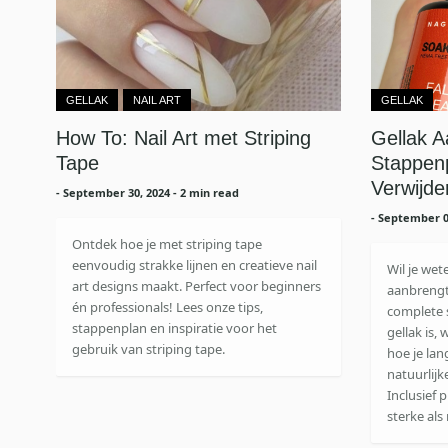
GELLAK
NAIL ART
GELLAK
How To: Nail Art met Striping
Gellak 
Tape
Stappenp
Verwijde
-
September 30, 2024
- 2 min read
-
September 0
Ontdek hoe je met striping tape
eenvoudig strakke lijnen en creatieve nail
Wil je wet
art designs maakt. Perfect voor beginners
aanbrengt 
én professionals! Lees onze tips,
complete 
stappenplan en inspiratie voor het
gellak is,
gebruik van striping tape.
hoe je lan
natuurlijk
Inclusief 
sterke als