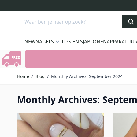
Ga naar de inhoud
Search
NEW
NAGELS
TIPS EN SJABLONEN
APPARATUU
Home
/
Blog
/
Monthly Archives: September 2024
Monthly Archives: Septem