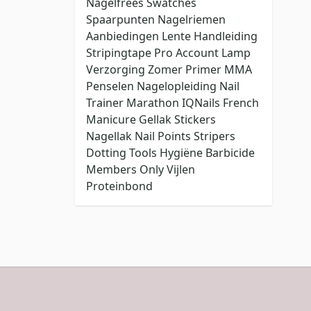
Nagelfrees
Swatches
Spaarpunten
Nagelriemen
Aanbiedingen
Lente
Handleiding
Stripingtape
Pro Account
Lamp
Verzorging
Zomer
Primer
MMA
Penselen
Nagelopleiding
Nail
Trainer
Marathon
IQNails
French
Manicure
Gellak Stickers
Nagellak
Nail Points
Stripers
Dotting Tools
Hygiëne
Barbicide
Members Only
Vijlen
Proteinbond