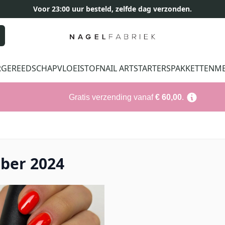
Voor 23:00 uur besteld, zelfde dag verzonden.
R
GEREEDSCHAP
VLOEISTOF
NAIL ART
STARTERSPAKKETTEN
M
Gratis verzending vanaf
€ 60,00
.
ber 2024