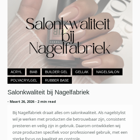
ACRYL
BIAB
BUILDER GEL
GELLAK
NAGELSALON
POLYACRYLGEL
RUBBER BASE
Salonkwaliteit bij Nagelfabriek
-
Maart 26, 2026
- 2 min read
Bij Nagelfabriek draait alles om salonkwaliteit. Als nagelstylist
wil je werken met producten die betrouwbaar zijn, consistent
presteren en veilig zijn in gebruik. Daarom ontwikkelen wij
onze producten specifiek voor professioneel gebruik, met een
sterke focus op kwaliteit en controle.