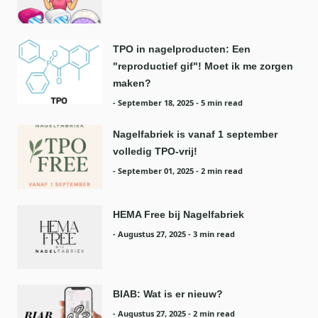
TPO in nagelproducten: Een
"reproductief gif"! Moet ik me zorgen
maken?
-
September 18, 2025
- 5 min read
Nagelfabriek is vanaf 1 september
volledig TPO-vrij!
-
September 01, 2025
- 2 min read
HEMA Free bij Nagelfabriek
-
Augustus 27, 2025
- 3 min read
BIAB: Wat is er nieuw?
-
Augustus 27, 2025
- 2 min read