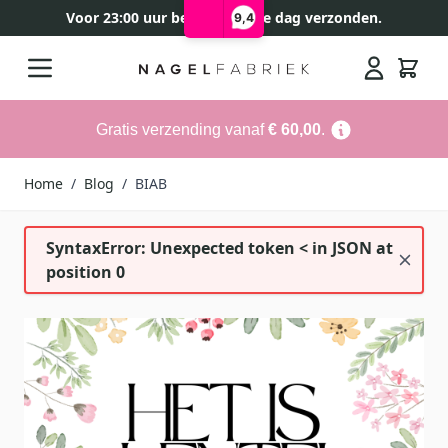
Voor 23:00 uur besteld, zelfde dag verzonden.
9,4
Ga naar de inhoud
Search
Gratis verzending vanaf
€ 60,00
.
Home
/
Blog
/
BIAB
SyntaxError: Unexpected token < in JSON at
position 0