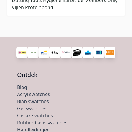
Dotting Tools
Hygiëne
Barbicide
Members Only
Vijlen
Proteinbond
Ontdek
Blog
Acryl swatches
Biab swatches
Gel swatches
Gellak swatches
Rubber base swatches
Handleidingen