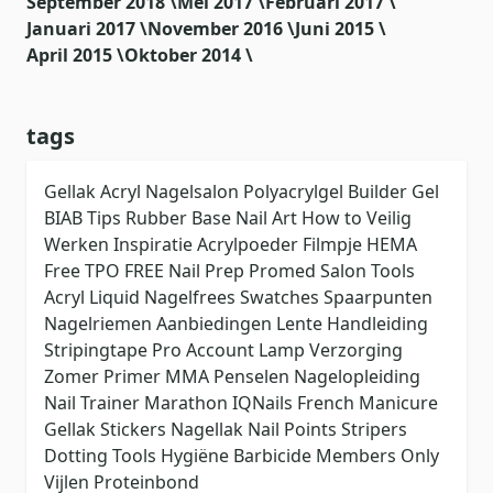
September 2018 \
Mei 2017 \
Februari 2017 \
Januari 2017 \
November 2016 \
Juni 2015 \
April 2015 \
Oktober 2014 \
tags
Gellak
Acryl
Nagelsalon
Polyacrylgel
Builder Gel
BIAB
Tips
Rubber Base
Nail Art
How to
Veilig
Werken
Inspiratie
Acrylpoeder
Filmpje
HEMA
Free
TPO FREE
Nail Prep
Promed
Salon Tools
Acryl Liquid
Nagelfrees
Swatches
Spaarpunten
Nagelriemen
Aanbiedingen
Lente
Handleiding
Stripingtape
Pro Account
Lamp
Verzorging
Zomer
Primer
MMA
Penselen
Nagelopleiding
Nail Trainer
Marathon
IQNails
French Manicure
Gellak Stickers
Nagellak
Nail Points
Stripers
Dotting Tools
Hygiëne
Barbicide
Members Only
Vijlen
Proteinbond