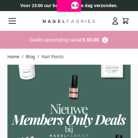
Voor 23:00 uur besteld, zelfde dag verzonden.
9,4
Ga naar de inhoud
Search
Gratis verzending vanaf
€ 60,00
.
Home
/
Blog
/
Nail Points