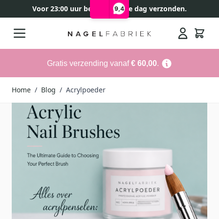
Voor 23:00 uur besteld, zelfde dag verzonden.
9,4
Ga naar de inhoud
Search
Gratis verzending vanaf
€ 60,00
.
Home
/
Blog
/
Acrylpoeder