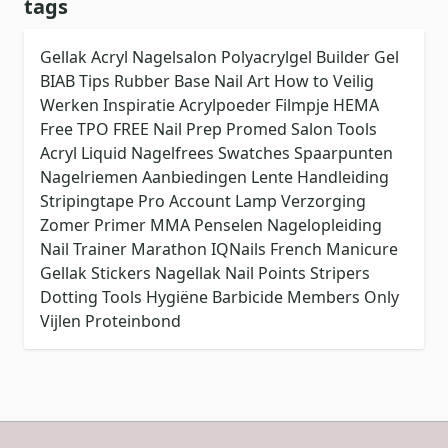
tags
Gellak
Acryl
Nagelsalon
Polyacrylgel
Builder Gel
BIAB
Tips
Rubber Base
Nail Art
How to
Veilig
Werken
Inspiratie
Acrylpoeder
Filmpje
HEMA
Free
TPO FREE
Nail Prep
Promed
Salon Tools
Acryl Liquid
Nagelfrees
Swatches
Spaarpunten
Nagelriemen
Aanbiedingen
Lente
Handleiding
Stripingtape
Pro Account
Lamp
Verzorging
Zomer
Primer
MMA
Penselen
Nagelopleiding
Nail Trainer
Marathon
IQNails
French Manicure
Gellak Stickers
Nagellak
Nail Points
Stripers
Dotting Tools
Hygiëne
Barbicide
Members Only
Vijlen
Proteinbond