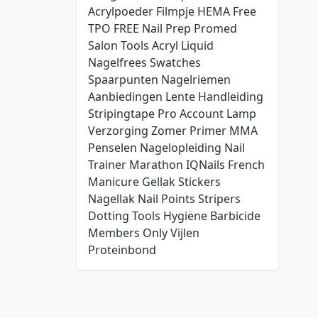
Acrylpoeder
Filmpje
HEMA Free
TPO FREE
Nail Prep
Promed
Salon Tools
Acryl Liquid
Nagelfrees
Swatches
Spaarpunten
Nagelriemen
Aanbiedingen
Lente
Handleiding
Stripingtape
Pro Account
Lamp
Verzorging
Zomer
Primer
MMA
Penselen
Nagelopleiding
Nail
Trainer
Marathon
IQNails
French
Manicure
Gellak Stickers
Nagellak
Nail Points
Stripers
Dotting Tools
Hygiëne
Barbicide
Members Only
Vijlen
Proteinbond