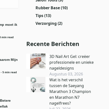
Rubber Base
(10)
Tips
(13)
Verzorging
(2)
mp moet ik
 3 min read
Recente Berichten
3D Nail Art Gel: creëer
aarom Mijn
professionele en unieke
nageldesigns
- 5 min read
Augustus 03, 2026
Wat is het verschil
tussen de Saeyang
Marathon 3 Champion
en Marathon N7
 Betere
nagelfrees?
ellak
Juli 22, 2026