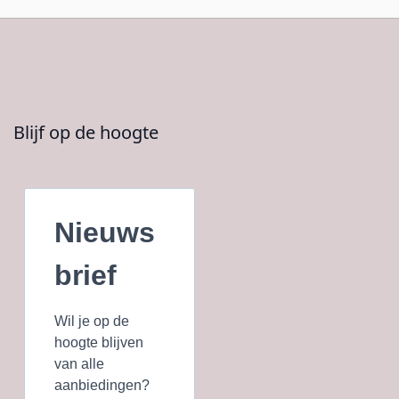
Blijf op de hoogte
Nieuws
brief
Wil je op de
hoogte blijven
van alle
aanbiedingen?