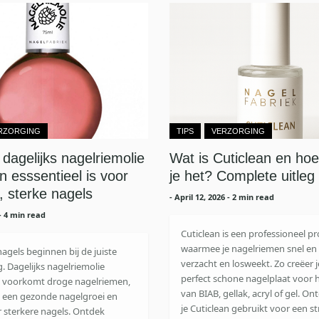
RZORGING
TIPS
VERZORGING
agelijks nagelriemolie
Wat is Cuticlean en hoe
n esssentieel is voor
je het? Complete uitleg
 sterke nagels
-
April 12, 2026
- 2 min read
- 4 min read
Cuticlean is een professioneel p
waarmee je nagelriemen snel en 
gels beginnen bij de juiste
verzacht en losweekt. Zo creëer 
. Dagelijks nagelriemolie
perfect schone nagelplaat voor 
 voorkomt droge nagelriemen,
van BIAB, gellak, acryl of gel. O
t een gezonde nagelgroei en
je Cuticlean gebruikt voor een st
r sterkere nagels. Ontdek