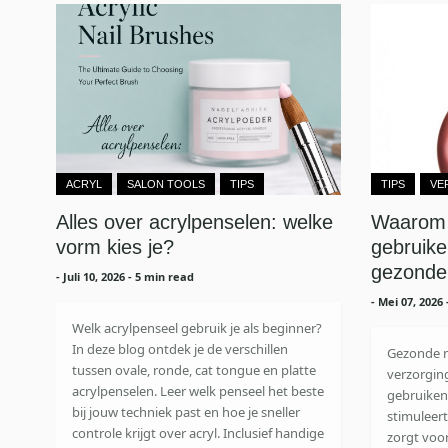
ACRYL
SALON TOOLS
TIPS
TIPS
VE
Alles over acrylpenselen: welke
Waarom d
vorm kies je?
gebruike
gezonde,
-
Juli 10, 2026
- 5 min read
-
Mei 07, 2026
Welk acrylpenseel gebruik je als beginner?
In deze blog ontdek je de verschillen
Gezonde na
tussen ovale, ronde, cat tongue en platte
verzorging
acrylpenselen. Leer welk penseel het beste
gebruiken
bij jouw techniek past en hoe je sneller
stimuleer
controle krijgt over acryl. Inclusief handige
zorgt voo