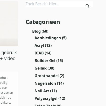
Categorieën
Blog
(60)
Aanbiedingen
(5)
Acryl
(13)
 gebruik
BIAB
(14)
 + video
Builder Gel
(15)
Gellak
(30)
Groothandel
(2)
roduct
veilig
Nagelsalon
(14)
je een
Nail Art
(11)
het zetten
ntdek hoe
Polyacrylgel
(12)
rakkere,
Salon Tools
(9)