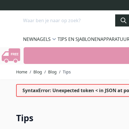
Ga naar de inhoud
Search
NEW
NAGELS
TIPS EN SJABLONEN
APPARATUU
Home
/
Blog
/
Blog
/
Tips
SyntaxError: Unexpected token < in JSON at po
Tips